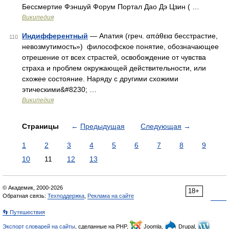
Бессмертие Фэншуй Форум Портал Дао Дэ Цзин ( …
Википедия
Индифферентный
— Апатия (греч. απάθεια бесстрастие,
110
невозмутимость») философское понятие, обозначающее
отрешение от всех страстей, освобождение от чувства
страха и проблем окружающей действительности, или
схожее состояние. Наряду с другими схожими
этическими&#8230; …
Википедия
Страницы
←
Предыдущая
Следующая
→
1
2
3
4
5
6
7
8
9
10
11
12
13
© Академик, 2000-2026
18+
Обратная связь:
Техподдержка
,
Реклама на сайте
👣 Путешествия
Экспорт словарей на сайты
, сделанные на PHP,
Joomla,
Drupal,