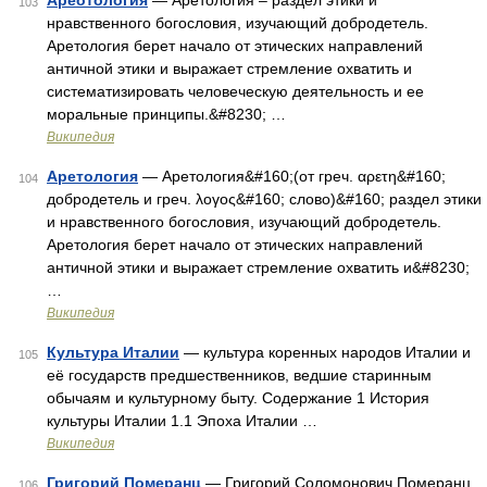
Ареотология
— Аретология – раздел этики и
103
нравственного богословия, изучающий добродетель.
Аретология берет начало от этических направлений
античной этики и выражает стремление охватить и
систематизировать человеческую деятельность и ее
моральные принципы.&#8230; …
Википедия
Аретология
— Аретология&#160;(от греч. αρετη&#160;
104
добродетель и греч. λογος&#160; слово)&#160; раздел этики
и нравственного богословия, изучающий добродетель.
Аретология берет начало от этических направлений
античной этики и выражает стремление охватить и&#8230;
…
Википедия
Культура Италии
— культура коренных народов Италии и
105
её государств предшественников, ведшие старинным
обычаям и культурному быту. Содержание 1 История
культуры Италии 1.1 Эпоха Италии …
Википедия
Григорий Померанц
— Григорий Соломонович Померанц
106