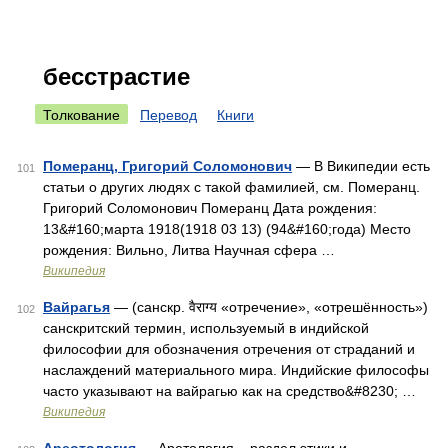
бесстрастие
Толкование
Перевод
Книги
Померанц, Григорий Соломонович
— В Википедии есть
101
статьи о других людях с такой фамилией, см. Померанц.
Григорий Соломонович Померанц Дата рождения:
13&#160;марта 1918(1918 03 13) (94&#160;года) Место
рождения: Вильно, Литва Научная сфера …
Википедия
Вайрагья
— (санскр. वैराग्य «отречение», «отрешённость»)
102
санскритский термин, используемый в индийской
философии для обозначения отречения от страданий и
наслаждений материального мира. Индийские философы
часто указывают на вайрагью как на средство&#8230; …
Википедия